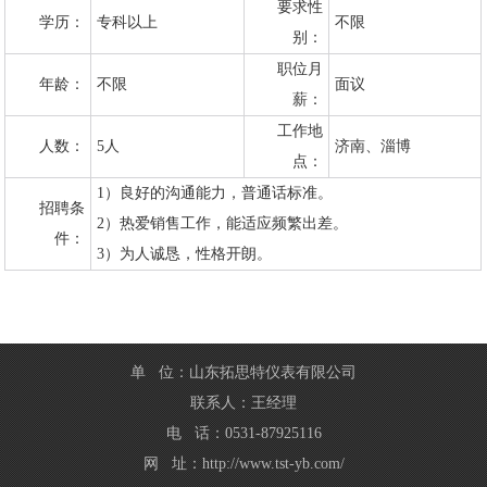
要求性
学历：
专科以上
不限
别：
职位月
年龄：
不限
面议
薪：
工作地
人数：
5人
济南、淄博
点：
1）良好的沟通能力，普通话标准。
招聘条
2）热爱销售工作，能适应频繁出差。
件：
3）为人诚恳，性格开朗。
单 位：山东拓思特仪表有限公司
联系人：王经理
电 话：0531-87925116
网 址：http://www.tst-yb.com/